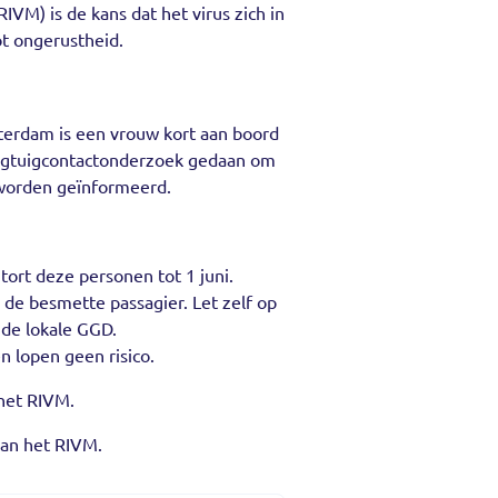
IVM) is de kans dat het virus zich in
ot ongerustheid.
terdam is een vrouw kort aan boord
liegtuigcontactonderzoek gedaan om
rs worden geïnformeerd.
tort deze personen tot 1 juni.
er de besmette passagier. Let zelf op
t de lokale GGD.
n lopen geen risico.
het RIVM.
van het RIVM.