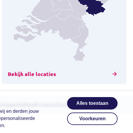
Bekijk alle locaties
Alles toestaan
es
Toegankelijkheid
Proclaimer
Sitemap
 wij en derden jouw
epersonaliseerde
Voorkeuren
en.