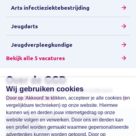
Arts infectieziektebestrijding
Jeugdarts
Jeugdverpleegkundige
Bekijk alle 5 vacatures
Over de GGD
Wij gebruiken cookies
Werkgebied van GGD Noord- en Oost-Gelderland
Bekijk alle locaties
Door op 'Akkoord' te klikken, accepteer je alle cookies (en
vergelijkbare technieken) op onze website. Hiermee
kunnen wij en derden jouw internetgedrag op onze
© Copyright 2026 GGD Noord- en Oost-Gelderland
website volgen en verwerken. Door ons en derden kan
Privacyverklaring
een profiel worden gemaakt waarmee gepersonaliseerde
Algemene voorwaarden
advertenties kunnen worden getoond. Door op
Archiefweb