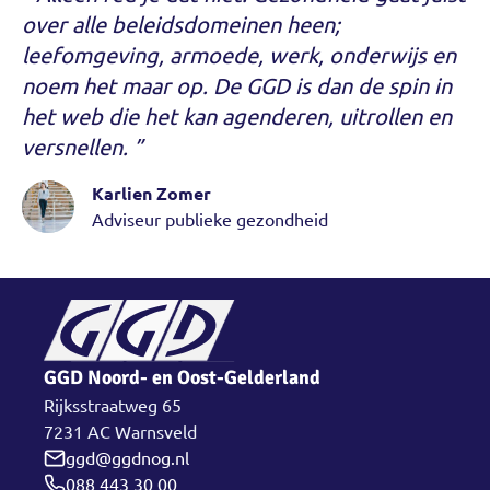
over alle beleidsdomeinen heen;
leefomgeving, armoede, werk, onderwijs en
noem het maar op. De GGD is dan de spin in
het web die het kan agenderen, uitrollen en
versnellen.
Karlien Zomer
Adviseur publieke gezondheid
GGD Noord- en Oost-Gelderland
Rijksstraatweg 65
7231 AC Warnsveld
ggd@ggdnog.nl
088 443 30 00